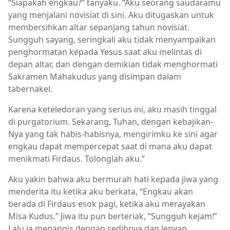
“Siapakah engkau?” tanyaku. “Aku seorang saudaramu
yang menjalani novisiat di sini. Aku ditugaskan untuk
membersihkan altar sepanjang tahun novisiat.
Sungguh sayang, seringkali aku tidak menyampaikan
penghormatan kepada Yesus saat aku melintas di
depan altar, dan dengan demikian tidak menghormati
Sakramen Mahakudus yang disimpan dalam
tabernakel.
Karena keteledoran yang serius ini, aku masih tinggal
di purgatorium. Sekarang, Tuhan, dengan kebajikan-
Nya yang tak habis-habisnya, mengirimku ke sini agar
engkau dapat mempercepat saat di mana aku dapat
menikmati Firdaus. Tolonglah aku.”
Aku yakin bahwa aku bermurah hati kepada jiwa yang
menderita itu ketika aku berkata, “Engkau akan
berada di Firdaus esok pagi, ketika aku merayakan
Misa Kudus.” Jiwa itu pun berteriak, “Sungguh kejam!”
Lalu ia menangis dengan sedihnya dan lenyap.