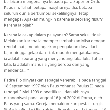
berbicara mengenainya kepada para Superior Ordo
Kapusin, “Lihat, betapa masyhurnya dia, betapa
seluruh dunia berkumpul sekelilingnya! Tetapi
mengapa? Apakah mungkin karena ia seorang filsuf?
Karena ia bijak?
Karena ia cakap dalam pelayanan? Sama sekali tidak.
Melainkan karena ia mempersembahkan Misa dengan
rendah hati, mendengarkan pengakuan dosa dari
fajar hingga gelap dan - tak mudah mengatakannya -
ia adalah seorang yang menyandang luka-luka Tuhan
kita. Ia adalah manusia yang berdoa dan yang
menderita….”
Padre Pio dinyatakan sebagai Venerabilis pada tanggal
18 September 1997 oleh Paus Yohanes Paulus II; pada
tanggal 2 Mei 1999 dibeatifikasi; dan akhirnya
dikanonisasi pada tanggal 16 Juni 2002 di Roma, oleh
Paus yang sama. Gereja memaklumkan pesta liturgis
St Padre Pio dari Pietrelcina dirayakan pada tanggal 23