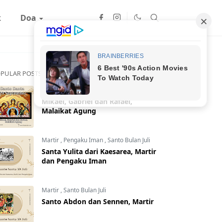
k
Doa
PULAR POSTS
Malaikat
,
Santo Bulan September
Mikael, Gabriel dan Rafael,
Malaikat Agung
Martir
,
Pengaku Iman
,
Santo Bulan Juli
Santa Yulita dari Kaesarea, Martir
dan Pengaku Iman
Martir
,
Santo Bulan Juli
Santo Abdon dan Sennen, Martir