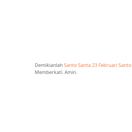
Demikianlah
Santo Santa 23 Februari Santo
Memberkati. Amin.