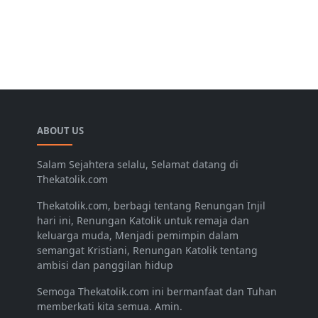
ABOUT US
Salam Sejahtera selalu, Selamat datang di
Thekatolik.com
Thekatolik.com, berbagi tentang Renungan Injil
hari ini, Renungan Katolik untuk remaja dan
keluarga muda, Menjadi pemimpin dalam
semangat Kristiani, Renungan Katolik tentang
ambisi dan panggilan hidup
Semoga Thekatolik.com ini bermanfaat dan Tuhan
memberkati kita semua. Amin.