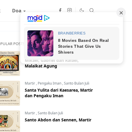
k
Doa
PULAR POSTS
Malaikat
,
Santo Bulan September
Mikael, Gabriel dan Rafael,
Malaikat Agung
Martir
,
Pengaku Iman
,
Santo Bulan Juli
Santa Yulita dari Kaesarea, Martir
dan Pengaku Iman
Martir
,
Santo Bulan Juli
Santo Abdon dan Sennen, Martir