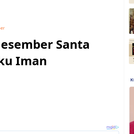
ber
Desember Santa
ku Iman