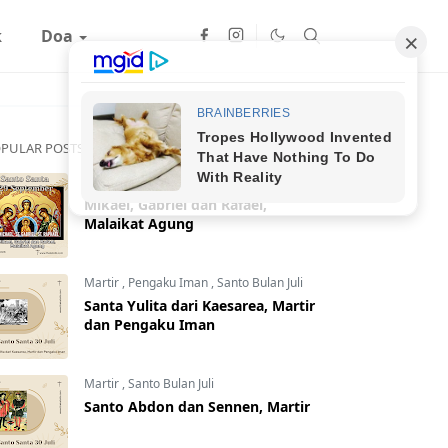
k
Doa
PULAR POSTS
Malaikat
,
Santo Bulan September
Mikael, Gabriel dan Rafael,
Malaikat Agung
Martir
,
Pengaku Iman
,
Santo Bulan Juli
Santa Yulita dari Kaesarea, Martir
dan Pengaku Iman
Martir
,
Santo Bulan Juli
Santo Abdon dan Sennen, Martir